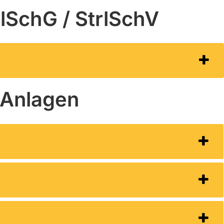
lSchG / StrlSchV
 Anlagen