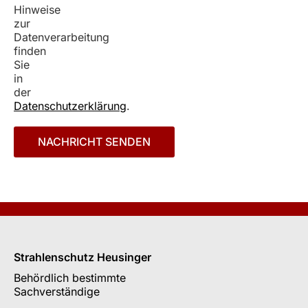
Bitte
Bitte
Hinweise
lasse
lasse
zur
dieses
dieses
Datenverarbeitung
Feld
Feld
finden
leer.
leer.
Sie
in
der
Datenschutzerklärung
.
Strahlenschutz Heusinger
Behördlich bestimmte
Sachverständige