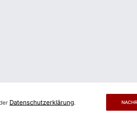
Bitte
lasse
Datenschutzerklärung
 der
.
dieses
Feld
leer.