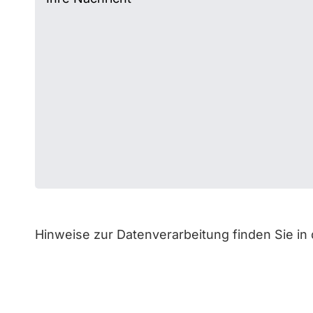
Bitte
lasse
Hinweise zur Datenverarbeitung finden Sie in
dieses
Feld
leer.